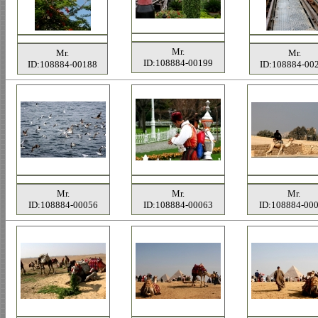
Mr.
Mr.
Mr.
ID:108884-00199
ID:108884-00188
ID:108884-00
Mr.
Mr.
Mr.
ID:108884-00056
ID:108884-00063
ID:108884-00