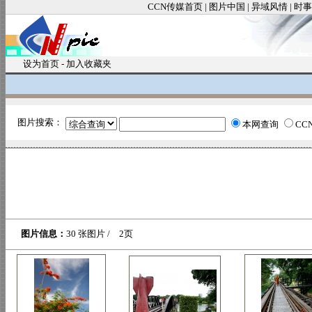
CCN传媒首页
|
图片中国
|
异域风情
|
时事
设为首页
-
加入收藏夹
图片搜索：
本网查询
CC
图片信息：
30 张图片 / 2页